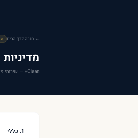
← חזרה לדף הבית
עד
מדיניות 
Clean+ — שירותי ניקיון מקצועיים
1. כללי