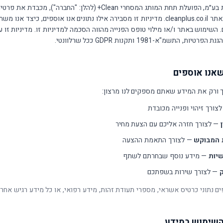
קמינוס הפקות בע״מ, הפועלת תחת המותג המסחרי Clean+ (להלן: "החברה"), מכבדת את פר
המשתמשים באתר cleanplus.co.il. מדיניות זו מסבירה אילו נתונים אנו אוספים, כיצד א
ם. השימוש באתר ו/או מילוי טופס הפנייה מהווה הסכמה למדיניות זו. מדיניות זו 
ת, התשמ"א-1981 ותקנות GDPR ככל שרלוונטי.
 ורק את המידע שאתם מספקים לנו מרצון:
לצורך זיהוי ופנייה מכובדת
—
לצורך חזרה אליכם עם הצעת מחיר
 המבוקש
—
לצורך התאמת ההצעה
יות
—
מידע נוסף שבחרתם לשתף
—
לצורך שירות בשפתכם
ים נתוני כרטיס אשראי, מספרי תעודת זהות, מידע רפואי, או כל מידע רגיש אחר.