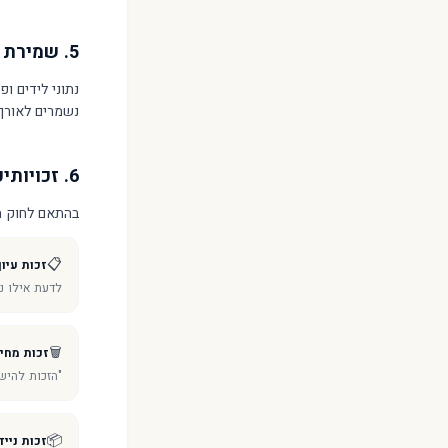
5. שמירת מידע
נתוני לידים ו
נשמרים לאורך תקופת ההתקשר
6. זכויותיכם
בהתאם לחוק הגנ
📋
זכות עיון
לדעת אילו נת
🗑️
זכות מחי
"הזכות להיש
📦
זכות נייד