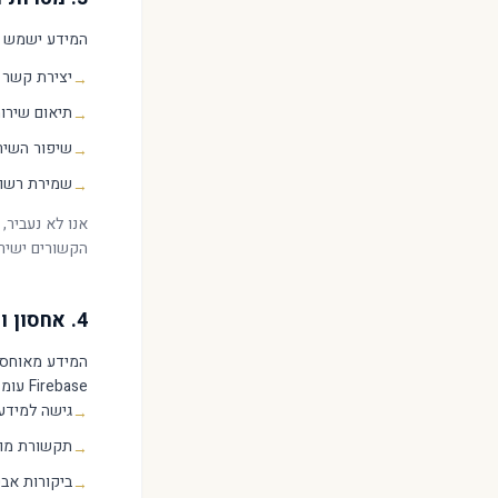
המידע ישמש א
יצירת קשר 
→
תיאום שירות
→
שיפור השיר
→
שמירת רשומ
→
אנו לא נעביר,
הקשורים ישירו
4. אחסון ואבטחת המידע
Firebase עומדים בדרישות GDPR.
גישה למידע
→
תקשורת מוצפנת (S/TLS
→
ביקורות אב
→