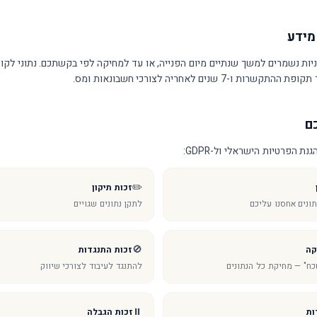
פניות נשמרים למשך שנתיים מיום הפנייה, או עד למחיקה לפי בקשתכם. נתוני לקו
ות ו-7 שנים לאחריה לצורכי חשבונאות ומס.
ת הפרטיות הישראלי ול-GDPR:
✏️
זכות תיקון
ונים אחסנו עליכם
לתקן נתונים שגויים
🚫
קה
זכות התנגדות
כח" — מחיקת כל הנתונים
להתנגד לעיבוד לצורכי שיווק
⏸️
ות
זכות הגבלה